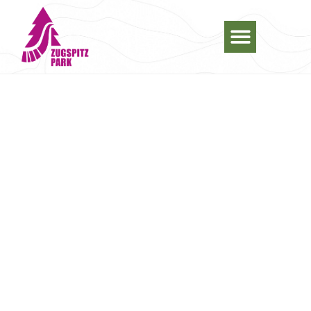
ZUGSPITZ
PARK
Das neue Ausflugsziel für alle, die
draußen mehr erleben wollen!
Abwechslungsreiche Bike Trails,
spektakuläre Waldrutschen,
Bogenschießen, Wandern und Genießen